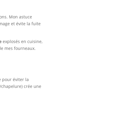
ons. Mon astuce
age et évite la fuite
e
explosés en cuisine,
 de mes fourneaux.
e pour éviter la
/chapelure) crée une