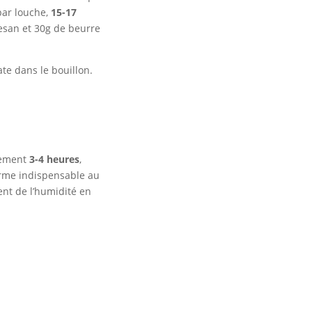
par louche,
15-17
esan et 30g de beurre
ate dans le bouillon.
lement
3-4 heures
,
ferme indispensable au
t de l’humidité en