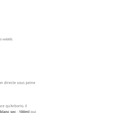
 volatils.
on directe sous peine
e qu’Arborio, il
 blanc sec
:
100ml
qui