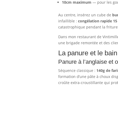
10cm maximum
— pour les gou
Au centre, insérez un cube de
bu
infaillible :
congélation rapide 1
catastrophique pendant la friture
Dans mon restaurant de Vintimille
une brigade remontée et des clien
La panure et le bain
Panure à l’anglaise et 
Séquence classique :
140g de far
formation d’une pâte à choux disg
croûte extra-croustillante qui pr