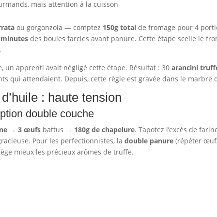
rmands, mais attention à la cuisson
rrata
ou gorgonzola — comptez
150g total
de fromage pour 4 porti
5 minutes
des boules farcies avant panure. Cette étape scelle le from
.
, un apprenti avait négligé cette étape. Résultat : 30
arancini truff
ts qui attendaient. Depuis, cette règle est gravée dans le marbre
 d’huile : haute tension
option double couche
ine
→
3 œufs
battus →
180g de chapelure
. Tapotez l’excès de farin
racieuse. Pour les perfectionnistes, la
double panure
(répéter œuf
otège mieux les précieux arômes de truffe.