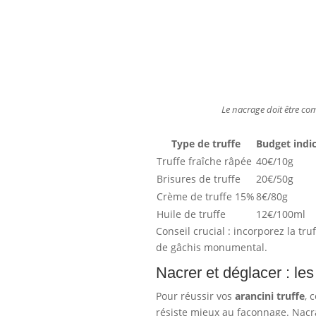
Le nacrage doit être com
Type de truffe
Budget indic
Truffe fraîche râpée
40€/10g
Brisures de truffe
20€/50g
Crème de truffe 15%
8€/80g
Huile de truffe
12€/100ml
Conseil crucial : incorporez la tru
de gâchis monumental.
Nacrer et déglacer : le
Pour réussir vos
arancini truffe
, 
résiste mieux au façonnage. Nacra