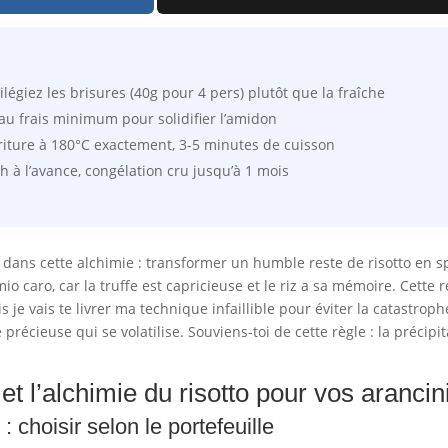
légiez les brisures (40g pour 4 pers) plutôt que la fraîche
u frais minimum pour solidifier l’amidon
iture à 180°C exactement, 3-5 minutes de cuisson
 à l’avance, congélation cru jusqu’à 1 mois
 dans cette alchimie : transformer un humble reste de risotto en s
 mio caro, car la truffe est capricieuse et le riz a sa mémoire. Cett
s je vais te livrer ma technique infaillible pour éviter la catastrop
e précieuse qui se volatilise. Souviens-toi de cette règle : la précipi
 et l’alchimie du risotto pour vos arancini
: choisir selon le portefeuille