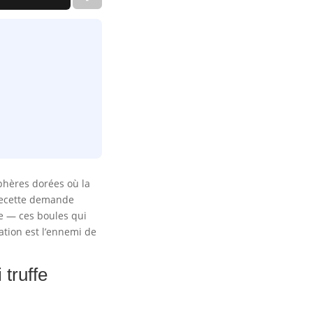
phères dorées où la
e recette demande
he — ces boules qui
tation est l’ennemi de
 truffe