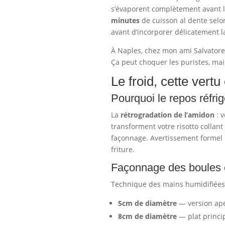
s’évaporent complètement avant l’
minutes
de cuisson al dente selo
avant d’incorporer délicatement la
À Naples, chez mon ami Salvatore, 
Ça peut choquer les puristes, mais
Le froid, cette vertu
Pourquoi le repos réfri
La
rétrogradation de l’amidon
: v
transforment votre risotto collan
façonnage. Avertissement formel
friture.
Façonnage des boules et
Technique des mains humidifiées à
5cm de diamètre
— version apér
8cm de diamètre
— plat princi