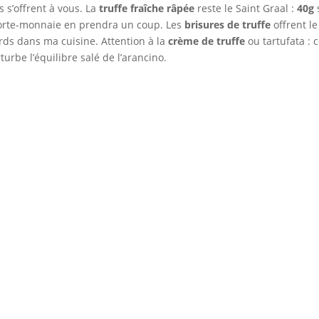
s s’offrent à vous. La
truffe fraîche râpée
reste le Saint Graal :
40g
s
porte-monnaie en prendra un coup. Les
brisures de truffe
offrent le
rds dans ma cuisine. Attention à la
crème de truffe
ou tartufata : c
urbe l’équilibre salé de l’arancino.