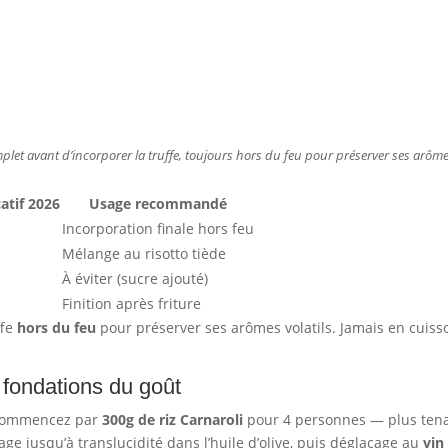
plet avant d’incorporer la truffe, toujours hors du feu pour préserver ses arômes
atif 2026
Usage recommandé
Incorporation finale hors feu
Mélange au risotto tiède
À éviter (sucre ajouté)
Finition après friture
ffe
hors du feu
pour préserver ses arômes volatils. Jamais en cuiss
s fondations du goût
commencez par
300g de riz Carnaroli
pour 4 personnes — plus tenac
ge jusqu’à translucidité dans l’huile d’olive, puis déglacage au
vin