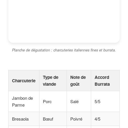
Planche de dégustation : charcuteries italiennes fines et burrata.
Type de
Note de
Accord
Charcuterie
viande
goût
Burrata
Jambon de
Porc
Salé
5/5
Parme
Bresaola
Bœuf
Poivré
4/5