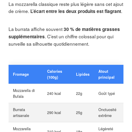
La mozzarella classique reste plus légère sans cet ajout
de crème.
.
L’écart entre les deux produits est flagrant
La burrata affiche souvent
30 % de matières grasses
. C’est un chiffre colossal pour qui
supplémentaires
surveille sa silhouette quotidiennement.
Calories
Atout
Fromage
Lipides
(100g)
principal
Mozzarella di
240 kcal
22g
Goût typé
Bufala
Burrata
Onctuosité
290 kcal
25g
artisanale
extrême
Mozzarella
Légèreté
210 kcal
18g