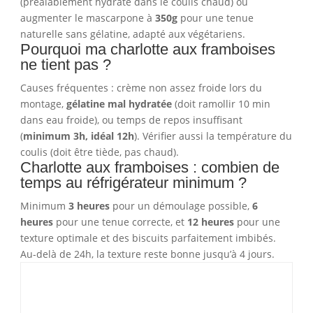
(préalablement hydraté dans le coulis chaud) ou
augmenter le mascarpone à
350g
pour une tenue
naturelle sans gélatine, adapté aux végétariens.
Pourquoi ma charlotte aux framboises
ne tient pas ?
Causes fréquentes : crème non assez froide lors du
montage,
gélatine mal hydratée
(doit ramollir 10 min
dans eau froide), ou temps de repos insuffisant
(
minimum 3h, idéal 12h
). Vérifier aussi la température du
coulis (doit être tiède, pas chaud).
Charlotte aux framboises : combien de
temps au réfrigérateur minimum ?
Minimum
3 heures
pour un démoulage possible,
6
heures
pour une tenue correcte, et
12 heures
pour une
texture optimale et des biscuits parfaitement imbibés.
Au-delà de 24h, la texture reste bonne jusqu’à 4 jours.