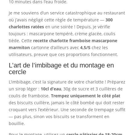
10 minutes dans l’eau froide.
Je me souviens d’un service catastrophique au restaurant
où j’avais négligé cette règle de température —
300
charlottes ratées
en une soirée ! Depuis, je vérifie
toujours : mascarpone tempéré, crème glacée, coulis
tiède. Cette
recette charlotte framboise mascarpone
marmiton
cartonne d’ailleurs avec
4,5/5
chez les
utilisateurs, preuve que ces proportions fonctionnent.
L’art de l’imbibage et du montage en
cercle
L’imbibage, c’est la signature de votre charlotte ! Préparez
un sirop léger :
10cl d’eau
, 30g de sucre et 3 cuillères de
coulis de framboise.
Trempez uniquement le côté plat
des biscuits cuillère, jamais le côté bombé qui doit rester
croquant vers l’extérieur. Une seconde de trempage suffit
— pas plus, sinon vos biscuits se transforment en
bouillie.
Pour le montage, utilisez un
cercle pâtissier de 18-20cm