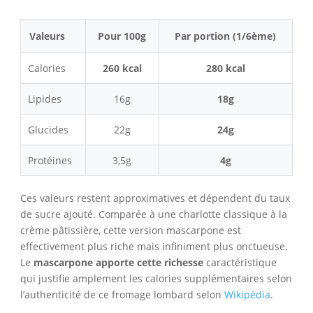
Valeurs
Pour 100g
Par portion (1/6ème)
Calories
260 kcal
280 kcal
Lipides
16g
18g
Glucides
22g
24g
Protéines
3,5g
4g
Ces valeurs restent approximatives et dépendent du taux
de sucre ajouté. Comparée à une charlotte classique à la
crème pâtissière, cette version mascarpone est
effectivement plus riche mais infiniment plus onctueuse.
Le
mascarpone apporte cette richesse
caractéristique
qui justifie amplement les calories supplémentaires selon
l’authenticité de ce fromage lombard selon
Wikipédia
.