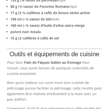
120 g (¾ tasse) de parmesan
râpé
80 g (½ tasse) de Pecorino Romano
râpé
17 g (5 ½ cuillères à café) de levure sèche active
100 ml (~½ tasse) de lait
tiède
100 ml (~½ tasse) d’huile d’olive extra vierge
poivre noir moulu
15 g (2 cuillères à café) de sel
Outils et équipements de cuisine
Pour faire
Pain de Pâques italien au fromage
Pour
réussir, vous aurez besoin de quelques ustensiles de
cuisine essentiels.
Bien qu’un batteur sur socle muni d’un crochet de
pétrissage puisse faciliter le pétrissage, cette recette peut
également être réalisée entièrement à la main avec un
peu d’effort.
Cependant, l’outil le plus important pour cette recette est