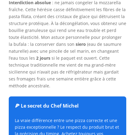
Interdiction absolue
: ne jamais congeler la mozzarella
fraîche. Cette hérésie casse définitivement les fibres de la
pasta filata, créant des cristaux de glace qui détruisent la
structure protéique. À la décongélation, vous obtenez une
bouillie granuleuse qui rend une eau trouble et perd
toute élasticité. Mon astuce personnelle pour prolonger
la bufala : la conserver dans son
siero
(eau de saumure
naturelle) avec une pincée de sel marin, en changeant
l’eau tous les
2 jours
si le paquet est ouvert. Cette
technique traditionnelle me vient de ma grand-mère
sicilienne qui n’avait pas de réfrigérateur mais gardait
ses fromages frais une semaine entière grâce à cette
méthode ancestrale.
🍕 Le secret du Chef Michel
La vraie différence entre une pizza correcte et une
pizza exceptionnelle ? Le respect du produit brut et
la précision du timing. Achetez toujours vos