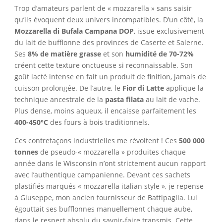
Trop d’amateurs parlent de « mozzarella » sans saisir
qu’ils évoquent deux univers incompatibles. D’un côté, la
Mozzarella di Bufala Campana DOP
, issue exclusivement
du lait de bufflonne des provinces de Caserte et Salerne.
Ses
8% de matière grasse
et son
humidité de 70-72%
créent cette texture onctueuse si reconnaissable. Son
goût lacté intense en fait un produit de finition, jamais de
cuisson prolongée. De l’autre, le
Fior di Latte
applique la
technique ancestrale de la
pasta filata
au lait de vache.
Plus dense, moins aqueux, il encaisse parfaitement les
400-450°C
des fours à bois traditionnels.
Ces contrefaçons industrielles me révoltent ! Ces
500 000
tonnes
de pseudo-« mozzarella » produites chaque
année dans le Wisconsin n’ont strictement aucun rapport
avec l’authentique campanienne. Devant ces sachets
plastifiés marqués « mozzarella italian style », je repense
à Giuseppe, mon ancien fournisseur de Battipaglia. Lui
égouttait ses bufflonnes manuellement chaque aube,
dans le respect absolu du savoir-faire transmis. Cette