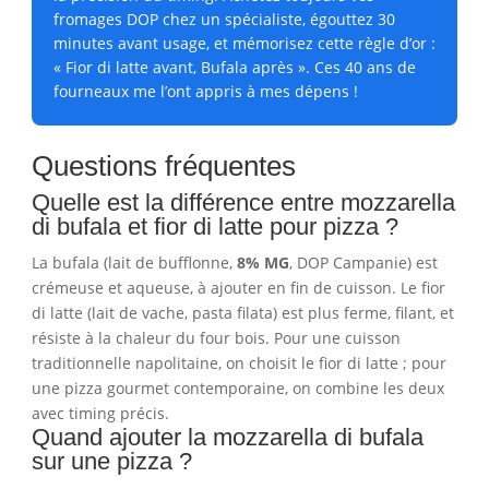
fromages DOP chez un spécialiste, égouttez 30
minutes avant usage, et mémorisez cette règle d’or :
« Fior di latte avant, Bufala après ». Ces 40 ans de
fourneaux me l’ont appris à mes dépens !
Questions fréquentes
Quelle est la différence entre mozzarella
di bufala et fior di latte pour pizza ?
La bufala (lait de bufflonne,
8% MG
, DOP Campanie) est
crémeuse et aqueuse, à ajouter en fin de cuisson. Le fior
di latte (lait de vache, pasta filata) est plus ferme, filant, et
résiste à la chaleur du four bois. Pour une cuisson
traditionnelle napolitaine, on choisit le fior di latte ; pour
une pizza gourmet contemporaine, on combine les deux
avec timing précis.
Quand ajouter la mozzarella di bufala
sur une pizza ?