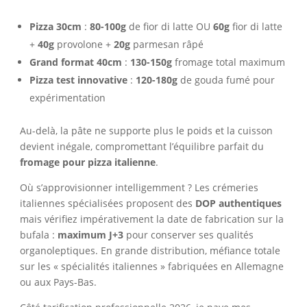
Pizza 30cm
:
80-100g
de fior di latte OU
60g
fior di latte
+
40g
provolone +
20g
parmesan râpé
Grand format 40cm
:
130-150g
fromage total maximum
Pizza test innovative
:
120-180g
de gouda fumé pour
expérimentation
Au-delà, la pâte ne supporte plus le poids et la cuisson
devient inégale, compromettant l’équilibre parfait du
fromage pour pizza italienne
.
Où s’approvisionner intelligemment ? Les crémeries
italiennes spécialisées proposent des
DOP authentiques
mais vérifiez impérativement la date de fabrication sur la
bufala :
maximum J+3
pour conserver ses qualités
organoleptiques. En grande distribution, méfiance totale
sur les « spécialités italiennes » fabriquées en Allemagne
ou aux Pays-Bas.