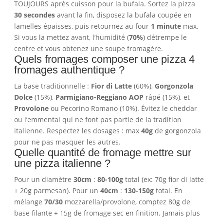
TOUJOURS après cuisson pour la bufala. Sortez la pizza
30 secondes
avant la fin, disposez la bufala coupée en
lamelles épaisses, puis retournez au four
1 minute
max.
Si vous la mettez avant, l’humidité (
70%
) détrempe le
centre et vous obtenez une soupe fromagère.
Quels fromages composer une pizza 4
fromages authentique ?
La base traditionnelle :
Fior di Latte
(60%),
Gorgonzola
Dolce
(15%),
Parmigiano-Reggiano AOP
râpé (15%), et
Provolone
ou Pecorino Romano (10%). Évitez le cheddar
ou l’emmental qui ne font pas partie de la tradition
italienne. Respectez les dosages : max
40g
de gorgonzola
pour ne pas masquer les autres.
Quelle quantité de fromage mettre sur
une pizza italienne ?
Pour un diamètre
30cm
:
80-100g
total (ex: 70g fior di latte
+ 20g parmesan). Pour un
40cm
:
130-150g
total. En
mélange
70/30
mozzarella/provolone, comptez 80g de
base filante + 15g de fromage sec en finition. Jamais plus