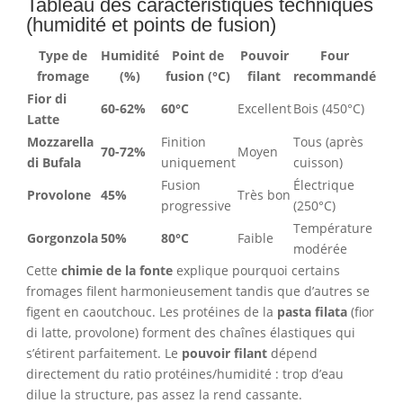
Tableau des caractéristiques techniques
(humidité et points de fusion)
Type de
Humidité
Point de
Pouvoir
Four
fromage
(%)
fusion (°C)
filant
recommandé
Fior di
60-62%
60°C
Excellent
Bois (450°C)
Latte
Mozzarella
Finition
Tous (après
70-72%
Moyen
di Bufala
uniquement
cuisson)
Fusion
Électrique
Provolone
45%
Très bon
progressive
(250°C)
Température
Gorgonzola
50%
80°C
Faible
modérée
Cette
chimie de la fonte
explique pourquoi certains
fromages filent harmonieusement tandis que d’autres se
figent en caoutchouc. Les protéines de la
pasta filata
(fior
di latte, provolone) forment des chaînes élastiques qui
s’étirent parfaitement. Le
pouvoir filant
dépend
directement du ratio protéines/humidité : trop d’eau
dilue la structure, pas assez la rend cassante.