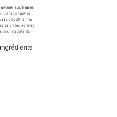
x
gateau aux fraises
i transformait sa
ées d’additifs, ma
ras selon les normes
ble pour débutants —
ingrédients