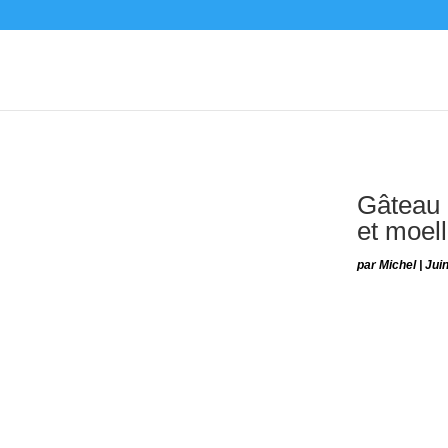
Gâteau a
et moel
par
Michel
|
Juin