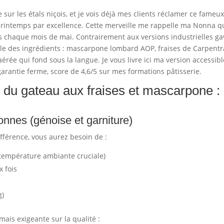
sur les étals niçois, et je vois déjà mes clients réclamer ce fameu
rintemps par excellence. Cette merveille me rappelle ma Nonna qu
 chaque mois de mai. Contrairement aux versions industrielles gav
elle des ingrédients : mascarpone lombard AOP, fraises de Carpent
érée qui fond sous la langue. Je vous livre ici ma version accessi
rantie ferme, score de 4,6/5 sur mes formations pâtisserie.
e du gateau aux fraises et mascarpone : 
onnes (génoise et garniture)
ifférence, vous aurez besoin de :
(température ambiante cruciale)
 fois
g)
 mais exigeante sur la qualité :