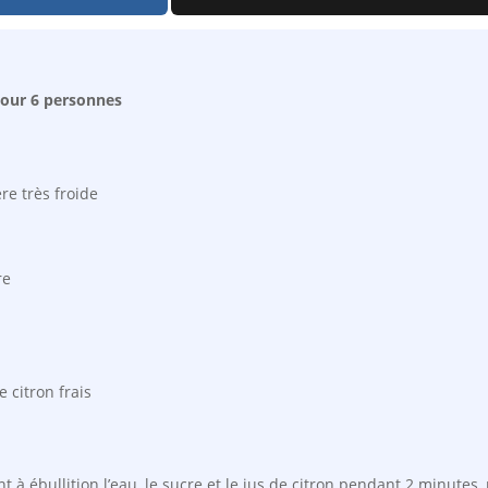
 Pour 6 personnes
re très froide
re
e citron frais
 à ébullition l’eau, le sucre et le jus de citron pendant 2 minutes, p