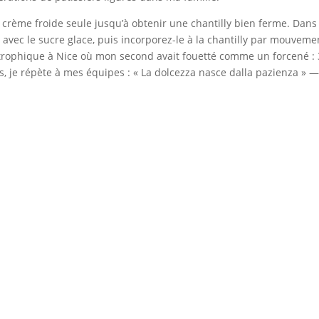
a crème froide seule jusqu’à obtenir une chantilly bien ferme. Dans
ec le sucre glace, puis incorporez-le à la chantilly par mouvement
trophique à Nice où mon second avait fouetté comme un forcené : 3
, je répète à mes équipes : « La dolcezza nasce dalla pazienza » —