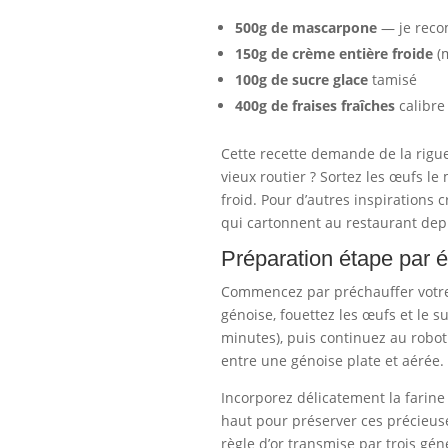
500g de mascarpone
— je reco
150g de crème entière froide
(
100g de sucre glace
tamisé
400g de fraises fraîches
calibr
Cette recette demande de la rigue
vieux routier ? Sortez les œufs l
froid. Pour d’autres inspirations 
qui cartonnent au restaurant dep
Préparation étape par 
Commencez par préchauffer votr
génoise, fouettez les œufs et le 
minutes), puis continuez au robot
entre une génoise plate et aérée.
Incorporez délicatement la farin
haut pour préserver ces précieuse
règle d’or transmise par trois gén