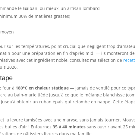
mmande le Galbani ou mieux, un artisan lombard
minimum 30% de matières grasses)
e moyen
ur sur les températures, point crucial que négligent trop d’amate
e matin pour une préparation en fin d’après-midi — ils monteront de
créatives avec cet ingrédient noble, consultez ma sélection de
recet
uis 2026.
étape
e four à
180°C en chaleur statique
— jamais de ventilé pour ce type 
sucre au bain-marie tiède jusqu’à ce que le mélange blanchisse (c
 jusqu’à obtenir un ruban épais qui retombe en nappe. Cette étape 
e et la levure tamisées avec une maryse, sans jamais tourner. Mou
s bulles d’air ! Enfournez
35 à 40 minutes
sans ouvrir avant 25 
érations de pâtissiers ligures dans ma famille.