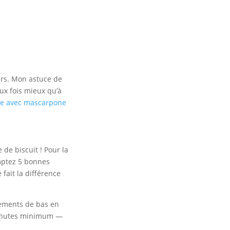
urs. Mon astuce de
ux fois mieux qu’à
te avec mascarpone
de biscuit ! Pour la
omptez 5 bonnes
fait la différence
vements de bas en
minutes minimum —