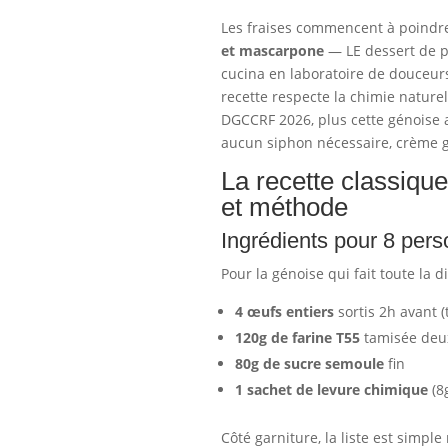
Les fraises commencent à poindre 
et mascarpone
— LE dessert de p
cucina en laboratoire de douceurs
recette respecte la chimie natur
DGCCRF 2026, plus cette génoise a
aucun siphon nécessaire, crème ga
La recette classiqu
et méthode
Ingrédients pour 8 pers
Pour la génoise qui fait toute la d
4 œufs entiers
sortis 2h avant 
120g de farine T55
tamisée deux
80g de sucre semoule
fin
1 sachet de levure chimique
(8
Côté garniture, la liste est simple