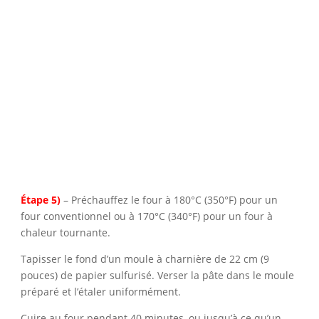
Étape 5)
– Préchauffez le four à 180°C (350°F) pour un
four conventionnel ou à 170°C (340°F) pour un four à
chaleur tournante.
Tapisser le fond d’un moule à charnière de 22 cm (9
pouces) de papier sulfurisé. Verser la pâte dans le moule
préparé et l’étaler uniformément.
Cuire au four pendant 40 minutes, ou jusqu’à ce qu’un