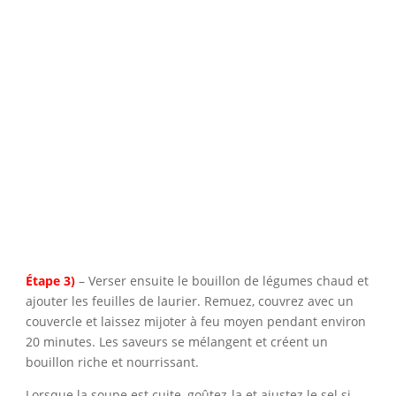
Étape 3)
– Verser ensuite le bouillon de légumes chaud et
ajouter les feuilles de laurier. Remuez, couvrez avec un
couvercle et laissez mijoter à feu moyen pendant environ
20 minutes. Les saveurs se mélangent et créent un
bouillon riche et nourrissant.
Lorsque la soupe est cuite, goûtez-la et ajustez le sel si