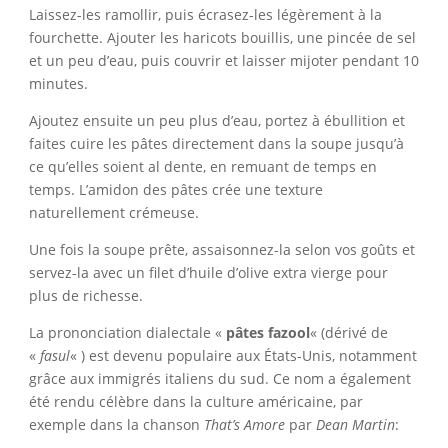
Laissez-les ramollir, puis écrasez-les légèrement à la
fourchette. Ajouter les haricots bouillis, une pincée de sel
et un peu d’eau, puis couvrir et laisser mijoter pendant 10
minutes.
Ajoutez ensuite un peu plus d’eau, portez à ébullition et
faites cuire les pâtes directement dans la soupe jusqu’à
ce qu’elles soient al dente, en remuant de temps en
temps. L’amidon des pâtes crée une texture
naturellement crémeuse.
Une fois la soupe prête, assaisonnez-la selon vos goûts et
servez-la avec un filet d’huile d’olive extra vierge pour
plus de richesse.
La prononciation dialectale «
pâtes fazool
« (dérivé de
«
fasul
« ) est devenu populaire aux États-Unis, notamment
grâce aux immigrés italiens du sud. Ce nom a également
été rendu célèbre dans la culture américaine, par
exemple dans la chanson
That’s Amore
par
Dean Martin
: