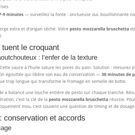
ises
7-9 minutes
— surveillez la fonte : onctueuse oui, bouillonnante no
vierge extra et d’origan séché. Votre
pesto mozzarella bruschetta
doi
é.
i tuent le croquant
utchouteux : l’enfer de la texture
 Cette sauce à l’huile sature les pores du pain. Solution : mesurez
non égouttée qui libère son eau de conservation —
30 minutes de p
ue trop longue qui transforme le fromage en semelle de botte.
de a balancé une louche entière de pesto sur chaque tranche. Résu
ation, c’est la clé de la
pesto mozzarella bruschetta
réussie. Po
iquement mou, c’est souvent une question de timing et de dosage
f : conservation et accords
lage