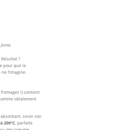
 fonte).
 Résultat ?
me pour que la
 ne l’imagine.
s fromages !) contient
onsomme idéalement
 absorbant, sinon son
 à 200°C
, parfaite
, ou des tomates