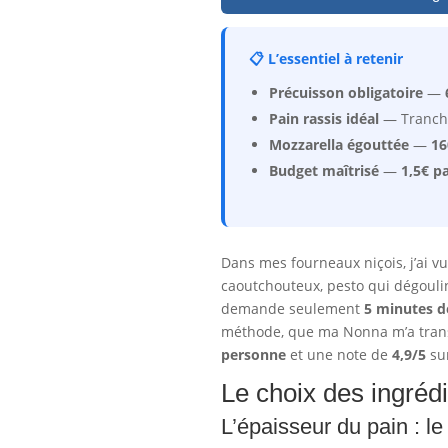
📋 L’essentiel à retenir
Précuisson obligatoire
—
Pain rassis idéal
— Tranch
Mozzarella égouttée
—
16
Budget maîtrisé
—
1,5€ p
Dans mes fourneaux niçois, j’ai v
caoutchouteux, pesto qui dégouline
demande seulement
5 minutes d
méthode, que ma Nonna m’a transm
personne
et une note de
4,9/5
su
Le choix des ingrédi
L’épaisseur du pain : le