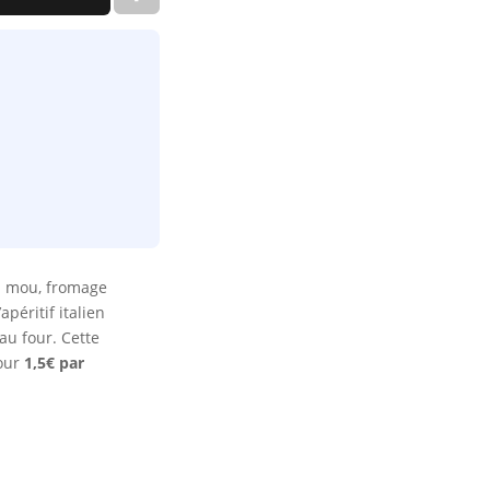
n mou, fromage
péritif italien
au four. Cette
pour
1,5€ par