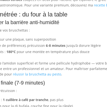
n gastronomique. Pour une variante premium, découvrez ma
recette
trée : du four à la table
r la barrière anti-humidité
e vos bruschettas :
sur une plaque, sans superposition
e de préférence), précuisson
6-8 minutes
jusqu’à dorure légère
ts :
180°C
pour une montée en température plus douce
 l’amidon superficiel et forme une pellicule hydrophobe — votre bo
nce entre un professionnel et un amateur. Pour maîtriser parfaiteme
ide pour
réussir la bruschetta au pesto
.
finale (7-9 minutes)
récuisson :
 :
1 cuillère à café par tranche
, pas plus
s pour la di bufala, couche fine pour la râpée)