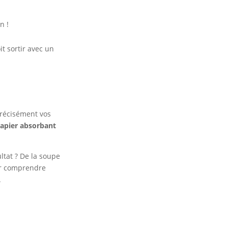
n !
t sortir avec un
 précisément vos
apier absorbant
ltat ? De la soupe
ur comprendre
.