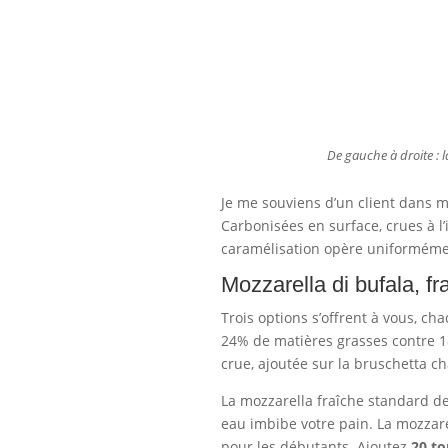
De gauche à droite : l
Je me souviens d’un client dans m
Carbonisées en surface, crues à l
caramélisation opère uniformém
Mozzarella di bufala, fr
Trois options s’offrent à vous, ch
24% de matières grasses contre 
crue, ajoutée sur la bruschetta 
La mozzarella fraîche standard 
eau imbibe votre pain. La mozza
pour les débutants. Ajoutez
20 to