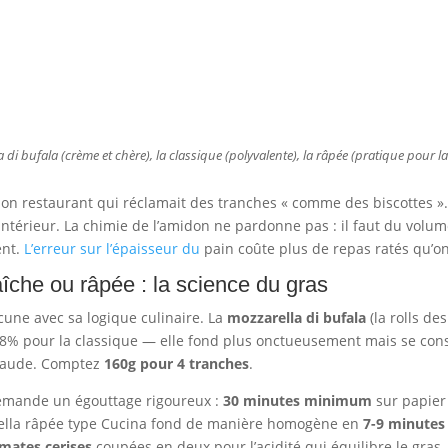
a di bufala (crème et chère), la classique (polyvalente), la râpée (pratique pour la
on restaurant qui réclamait des tranches « comme des biscottes ».
’intérieur. La chimie de l’amidon ne pardonne pas : il faut du volu
ent.
L’erreur sur l’épaisseur du
pain coûte plus de repas ratés qu’on
aîche ou râpée : la science du gras
acune avec sa logique culinaire. La
mozzarella di bufala
(la rolls de
18% pour la classique — elle fond plus onctueusement mais se c
chaude. Comptez
160g pour 4 tranches
.
demande un égouttage rigoureux :
30 minutes minimum
sur papier
rella râpée type Cucina fond de manière homogène en
7-9 minutes
mates cerises
coupées en deux pour l’acidité qui équilibre le gras