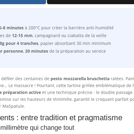
6-8 minutes
à 200°C pour créer la barrière anti-humidité
es de
12-15 mm
, campagnard ou ciabatta de la veille
0g pour 4 tranches
, papier absorbant 30 min minimum
ar personne
,
20 minutes
de la préparation au service
u défiler des centaines de
pesto mozzarella bruschetta
ratées. Pai
… Le massacre ! Pourtant, cette tartine grillée emblématique de l’a
e préparation active
et une technique précise : le double passage 
ise sur les hauteurs de Vintimille, garantit le croquant parfait 
r MaSpatule.
ents : entre tradition et pragmatisme
 millimètre qui change tout