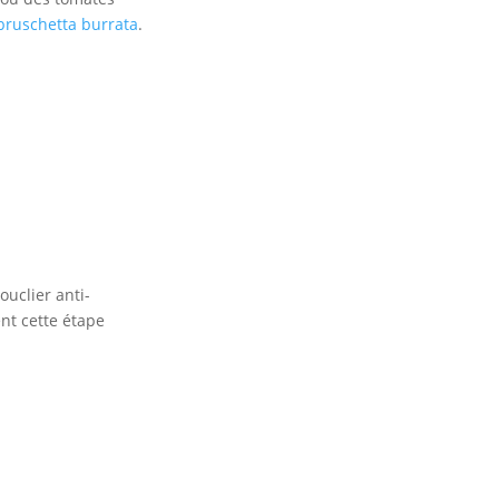
 bruschetta burrata
.
uclier anti-
nt cette étape