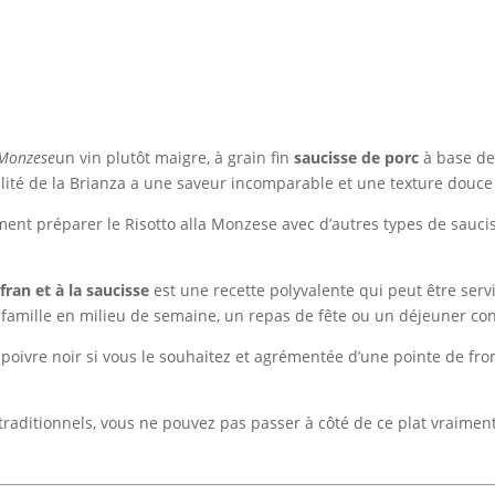
Monzese
un vin plutôt maigre, à grain fin
saucisse de porc
à base d
alité de la Brianza a une saveur incomparable et une texture douce
ent préparer le Risotto alla Monzese avec d’autres types de saucis
fran et à la saucisse
est une recette polyvalente qui peut être serv
e famille en milieu de semaine, un repas de fête ou un déjeuner con
poivre noir si vous le souhaitez et agrémentée d’une pointe de fr
s traditionnels, vous ne pouvez pas passer à côté de ce plat vraiment