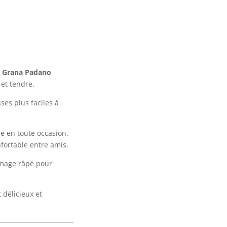
e
Grana Padano
 et tendre.
ses plus faciles à
ie en toute occasion.
fortable entre amis.
omage râpé pour
 délicieux et