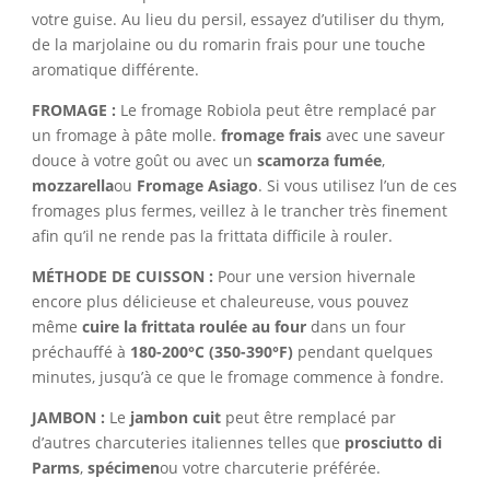
votre guise. Au lieu du persil, essayez d’utiliser du thym,
de la marjolaine ou du romarin frais pour une touche
aromatique différente.
FROMAGE :
Le fromage Robiola peut être remplacé par
un fromage à pâte molle.
fromage frais
avec une saveur
douce à votre goût ou avec un
scamorza fumée
,
mozzarella
ou
Fromage Asiago
. Si vous utilisez l’un de ces
fromages plus fermes, veillez à le trancher très finement
afin qu’il ne rende pas la frittata difficile à rouler.
MÉTHODE DE CUISSON :
Pour une version hivernale
encore plus délicieuse et chaleureuse, vous pouvez
même
cuire la frittata roulée au four
dans un four
préchauffé à
180-200°C (350-390°F)
pendant quelques
minutes, jusqu’à ce que le fromage commence à fondre.
JAMBON :
Le
jambon cuit
peut être remplacé par
d’autres charcuteries italiennes telles que
prosciutto di
Parms
,
spécimen
ou votre charcuterie préférée.