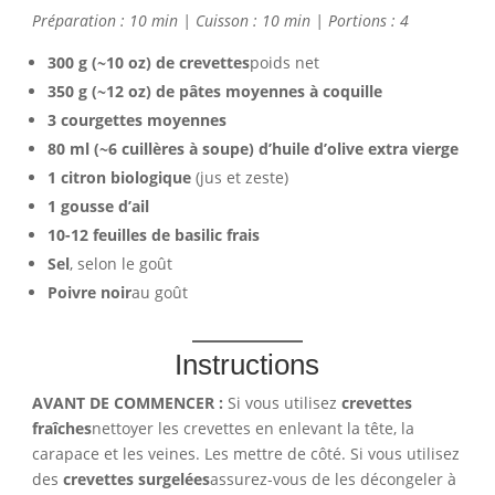
Préparation : 10 min | Cuisson : 10 min | Portions : 4
300 g (~10 oz) de crevettes
poids net
350 g (~12 oz) de pâtes moyennes à coquille
3 courgettes moyennes
80 ml (~6 cuillères à soupe) d’huile d’olive extra vierge
1 citron biologique
(jus et zeste)
1 gousse d’ail
10-12 feuilles de basilic frais
Sel
, selon le goût
Poivre noir
au goût
Instructions
AVANT DE COMMENCER :
Si vous utilisez
crevettes
fraîches
nettoyer les crevettes en enlevant la tête, la
carapace et les veines. Les mettre de côté. Si vous utilisez
des
crevettes surgelées
assurez-vous de les décongeler à