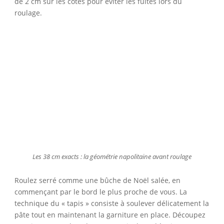
de 2 cm sur les côtés pour éviter les fuites lors du
roulage.
Les 38 cm exacts : la géométrie napolitaine avant roulage
Roulez serré comme une bûche de Noël salée, en
commençant par le bord le plus proche de vous. La
technique du « tapis » consiste à soulever délicatement la
pâte tout en maintenant la garniture en place. Découpez