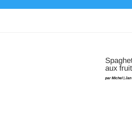
Spaghett
aux frui
par
Michel
|
Jan