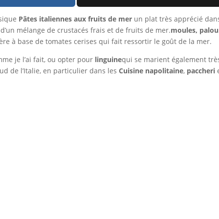
ssique
Pâtes italiennes aux fruits de mer
un plat très apprécié dans 
’un mélange de crustacés frais et de fruits de mer.
moules, palour
re à base de tomates cerises qui fait ressortir le goût de la mer.
me je l’ai fait, ou opter pour
linguine
qui se marient également trè
d de l’Italie, en particulier dans les
Cuisine napolitaine
,
paccheri
e