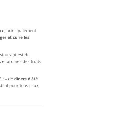
ce, principalement
ger et cuire les
estaurant est de
s et arômes des fruits
née – de
dîners d’été
idéal pour tous ceux