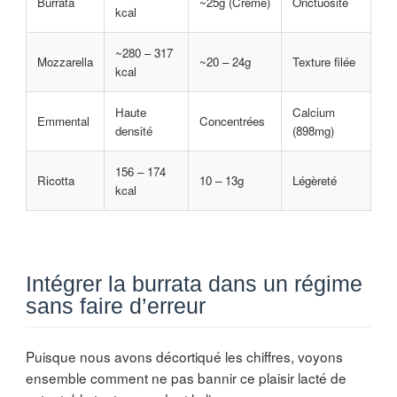
Burrata
~25g (Crème)
Onctuosité
kcal
~280 – 317
Mozzarella
~20 – 24g
Texture filée
kcal
Haute
Calcium
Emmental
Concentrées
densité
(898mg)
156 – 174
Ricotta
10 – 13g
Légèreté
kcal
Intégrer la burrata dans un régime
sans faire d’erreur
Puisque nous avons décortiqué les chiffres, voyons
ensemble comment ne pas bannir ce plaisir lacté de