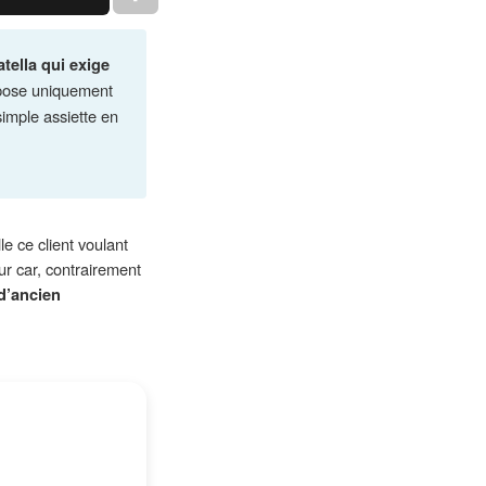
tella qui exige
dépose uniquement
simple assiette en
e ce client voulant
ur car, contrairement
d’ancien