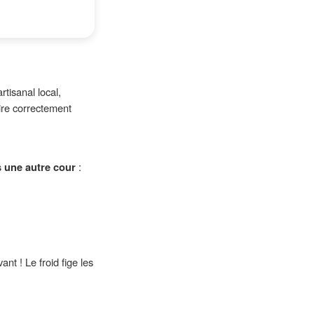
rtisanal local,
ire correctement
s une autre cour
:
nt ! Le froid fige les