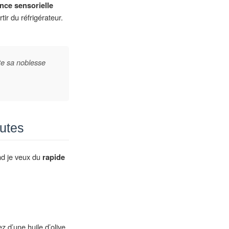
nce sensorielle
tir du réfrigérateur.
te sa noblesse
nutes
and je veux du
rapide
z d’une huile d’olive