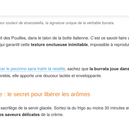
ur coulant de stracciatella, la signature unique de la véritable burrata.
t des Pouilles, dans le talon de la botte italienne. C’est ce savoir-faire a
ui garantit cette
texture onctueuse inimitable
, impossible à reprodu
er le pecorino sans trahir la recette
, sachez que
la burrata joue dan
brebis, elle apporte une douceur lactée et enveloppante.
: le secret pour libérer les arômes
acrilège de la servir glacée. Sortez-la du frigo au moins 30 minutes ava
es saveurs délicates
de la crème.