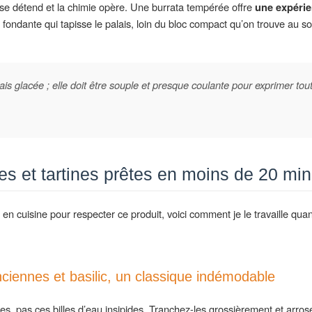
se détend et la chimie opère. Une burrata tempérée offre
une expérie
 fondante qui tapisse le palais, loin du bloc compact qu’on trouve au sor
s glacée ; elle doit être souple et presque coulante pour exprimer tou
es et tartines prêtes en moins de 20 mi
en cuisine pour respecter ce produit, voici comment je le travaille qu
ciennes et basilic, un classique indémodable
, pas ces billes d’eau insipides. Tranchez-les grossièrement et arrose