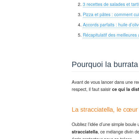
3 recettes de salades et tar
Pizza et pâtes : comment cui
Accords parfaits : huile d’oli
Récapitulatif des meilleures 
Pourquoi la burrat
Avant de vous lancer dans une rec
respect, il faut saisir
ce qui la di
La stracciatella, le cœu
Oubliez l’idée d’une simple boule 
stracciatella
, ce mélange divin de
écrin protecteur pour ce trésor.