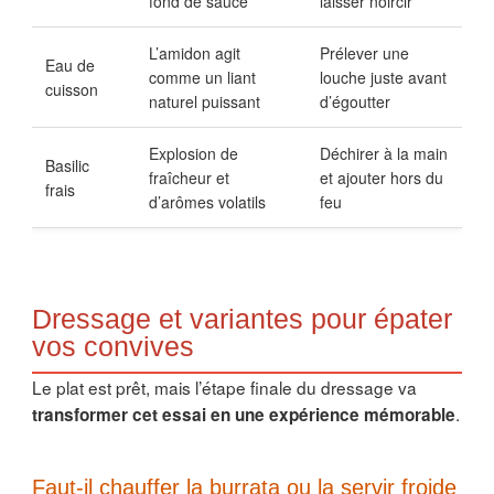
fond de sauce
laisser noircir
L’amidon agit
Prélever une
Eau de
comme un liant
louche juste avant
cuisson
naturel puissant
d’égoutter
Explosion de
Déchirer à la main
Basilic
fraîcheur et
et ajouter hors du
frais
d’arômes volatils
feu
Dressage et variantes pour épater
vos convives
Le plat est prêt, mais l’étape finale du dressage va
.
transformer cet essai en une expérience mémorable
Faut-il chauffer la burrata ou la servir froide