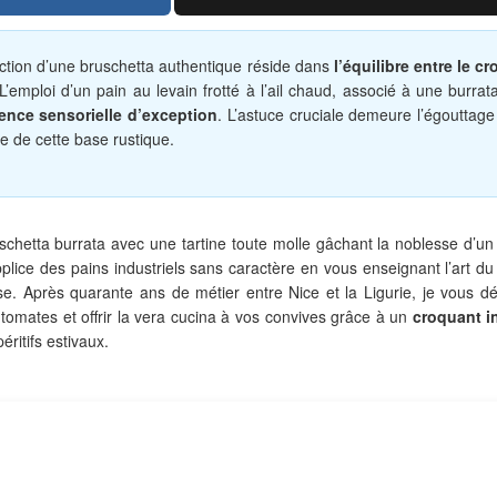
ction d’une bruschetta authentique réside dans
l’équilibre entre le cr
 L’emploi d’un pain au levain frotté à l’ail chaud, associé à une burra
ence sensorielle d’exception
. L’astuce cruciale demeure l’égouttag
e de cette base rustique.
uschetta burrata avec une tartine toute molle gâchant la noblesse d’un
lice des pains industriels sans caractère en vous enseignant l’art du 
ueuse. Après quarante ans de métier entre Nice et la Ligurie, je vous 
tomates et offrir la vera cucina à vos convives grâce à un
croquant i
ritifs estivaux.