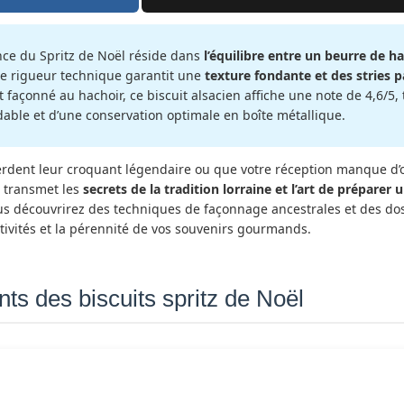
llence du Spritz de Noël réside dans
l’équilibre entre un beurre de h
te rigueur technique garantit une
texture fondante et des stries 
t façonné au hachoir, ce biscuit alsacien affiche une note de 4,6/5
dable et d’une conservation optimale en boîte métallique.
erdent leur croquant légendaire ou que votre réception manque d’o
s transmet les
secrets de la tradition lorraine et l’art de préparer u
ous découvrirez des techniques de façonnage ancestrales et des do
stivités et la pérennité de vos souvenirs gourmands.
ents des biscuits spritz de Noël