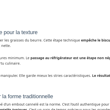
e pour la texture
er les graisses du beurre. Cette étape technique
empêche le biscui
 nette.
eures minimum. Le
passage au réfrigérateur est une étape non né
rtu culinaire.
à manipuler. Elle garde mieux les stries caractéristiques.
Le résultat
 la forme traditionnelle
é d’un embout cannelé est la norme. C’est l’outil authentique pour
entelés typiques
. C’est un gain de temps précieux pour les grande